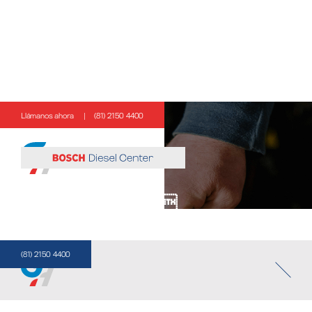
Llámanos ahora
|
(81) 2150 4400
/// CON POWER A TODO
LA CALIDAD,
EXPERIENCIA
Y VELOCIDAD
QUE NECESITAS
(81) 2150 4400
Llámanos ahora