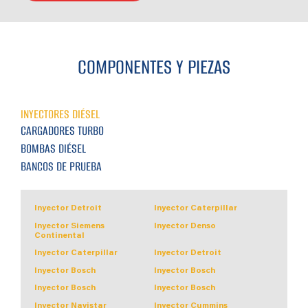
COMPONENTES Y PIEZAS
INYECTORES DIÉSEL
CARGADORES TURBO
BOMBAS DIÉSEL
BANCOS DE PRUEBA
Inyector Detroit
Inyector Caterpillar
.
Inyector Siemens
Inyector Denso
.
.
Continental
Inyector Caterpillar
Inyector Detroit
.
.
Inyector Bosch
Inyector Bosch
.
.
Inyector Bosch
Inyector Bosch
.
.
Inyector Navistar
Inyector Cummins