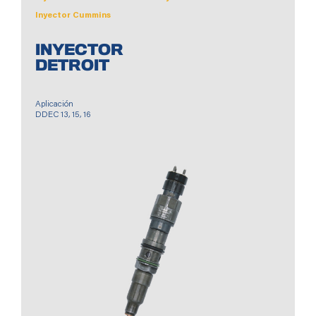
.
.
Inyector Cummins
.
INYECTOR
DETROIT
Aplicación
DDEC 13, 15, 16